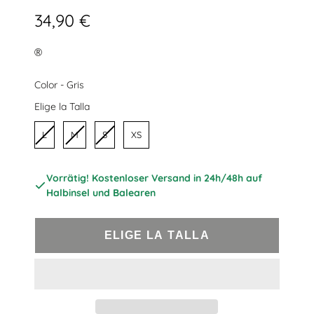
34,90 €
®
Color
Color
-
Gris
Talla
Elige la Talla
L
M
S
XS
Vorrätig! Kostenloser Versand in 24h/48h auf
Halbinsel und Balearen
ELIGE LA TALLA