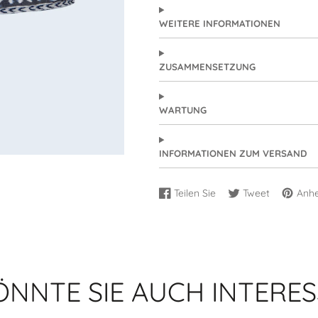
WEITERE INFORMATIONEN
ZUSAMMENSETZUNG
WARTUNG
INFORMATIONEN ZUM VERSAND
Teilen Sie
Tweet
Anhe
Auf
Wird
Auf
Wird
Auf
Wird
Facebook
in
Twitter
in
Pinteres
in
teilen
einem
teilen
einem
speiche
einem
neuen
neuen
neuen
Fenster
Fenster
Fenster
geöffnet.
geöffnet.
geöffne
ÖNNTE SIE AUCH INTERES