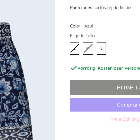
Pantalones cortos tejido fluido
Color
Color
-
Azul
Talla
Elige la Talla
L
M
S
Vorrätig! Kostenloser Versan
ELIGE 
Mehr Zahlung