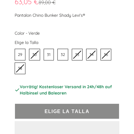
63,05 €
89,00 €
Pantalon Chino Bunker Shady Levi's®
Color
Color
-
Verde
Talla
Elige la Talla
29
30
31
32
33
34
36
38
Vorrätig! Kostenloser Versand in 24h/48h auf
Halbinsel und Balearen
ELIGE LA TALLA