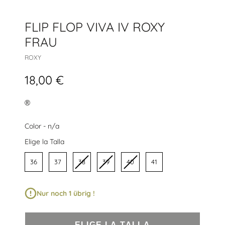
FLIP FLOP VIVA IV ROXY
FRAU
ROXY
18,00 €
®
Color
Color
-
n/a
Talla
Elige la Talla
36
37
38
39
40
41
Nur noch 1 übrig !
ELIGE LA TALLA