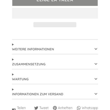
WEITERE INFORMATIONEN
ZUSAMMENSETZUNG
WARTUNG
INFORMATIONEN ZUM VERSAND
Teilen
Tweet
Anheften
Whatsapp
Auf
Wird
Auf
Wird
Auf
Wird