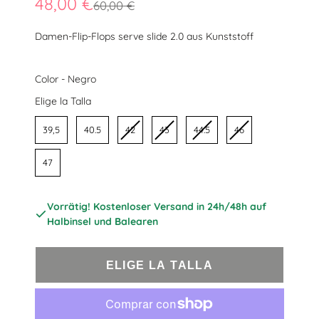
48,00 €
60,00 €
Damen-Flip-Flops serve slide 2.0 aus Kunststoff
Color
Color
-
Negro
Talla
Elige la Talla
39,5
40.5
42
43
44.5
46
47
Vorrätig! Kostenloser Versand in 24h/48h auf
Halbinsel und Balearen
ELIGE LA TALLA