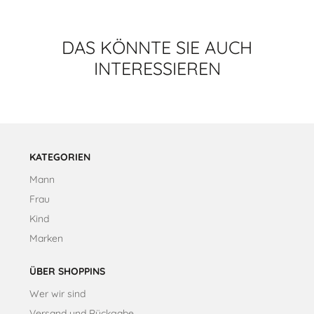
Fenster
Fenster
Fenster
Fenster
geöffnet.
geöffnet.
geöffnet.
geöffnet.
DAS KÖNNTE SIE AUCH
INTERESSIEREN
KATEGORIEN
Mann
Frau
Kind
Marken
ÜBER SHOPPINS
Wer wir sind
Versand und Rückgabe