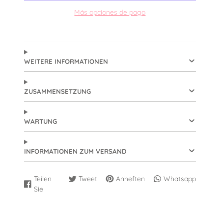
Más opciones de pago
WEITERE INFORMATIONEN
ZUSAMMENSETZUNG
WARTUNG
INFORMATIONEN ZUM VERSAND
Teilen
Tweet
Anheften
Whatsapp
Auf
Wird
Auf
Wird
Auf
Wird
Auf
Wird
Sie
Twitter
in
Pinterest
in
Whatsapp
in
Facebook
in
teilen
einem
speichern
einem
teilen
einem
teilen
einem
neuen
neuen
neuen
neuen