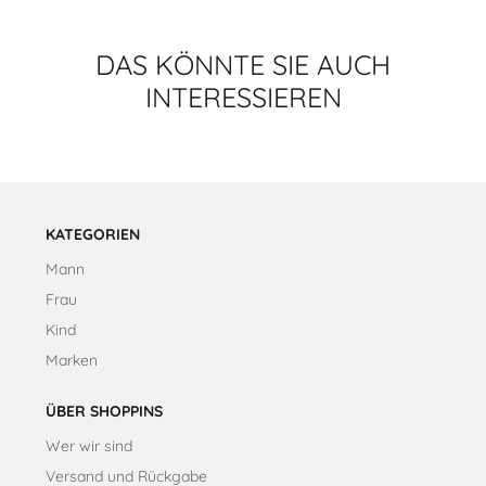
Fenster
Fenster
Fenster
Fenster
geöffnet.
geöffnet.
geöffnet.
geöffnet.
DAS KÖNNTE SIE AUCH
INTERESSIEREN
KATEGORIEN
Mann
Frau
Kind
Marken
ÜBER SHOPPINS
Wer wir sind
Versand und Rückgabe