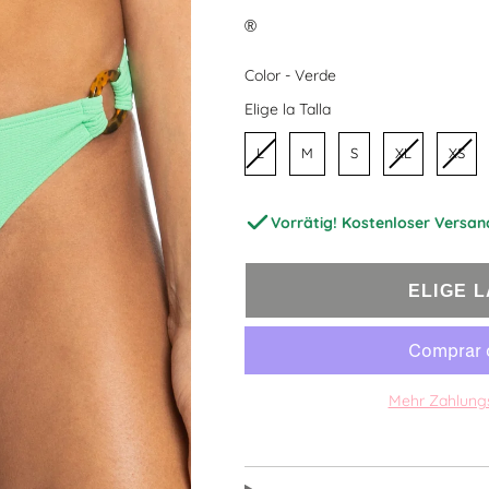
®
Color
Color
-
Verde
Talla
Elige la Talla
L
M
S
XL
XS
Vorrätig! Kostenloser Versan
ELIGE 
Mehr Zahlung