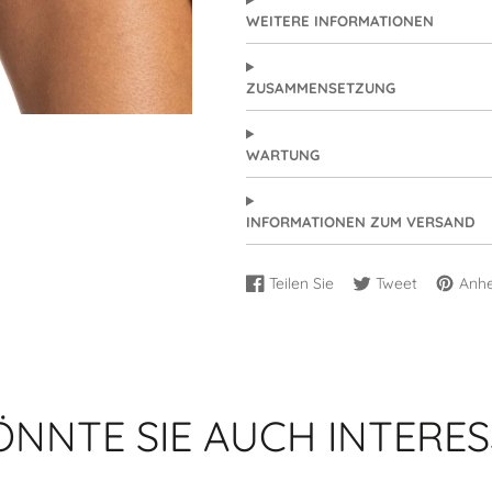
WEITERE INFORMATIONEN
ZUSAMMENSETZUNG
WARTUNG
INFORMATIONEN ZUM VERSAND
Teilen Sie
Tweet
Anhe
Auf
Wird
Auf
Wird
Auf
Wird
Facebook
in
Twitter
in
Pinteres
in
teilen
einem
teilen
einem
speiche
einem
neuen
neuen
neuen
Fenster
Fenster
Fenster
geöffnet.
geöffnet.
geöffne
ÖNNTE SIE AUCH INTERES